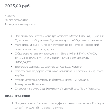
2023,00
руб.
4 этажа
30 апартаментов
14 видов планировок
Все виды общественного транспорта. Метро Площадь Тукая и
Суконная слобода, Автобусные и троллейбусные остановки.
Магазины и рынки. Новая пятерочка на 1 этаже, чеховский
рынок и множество других.
Образовательные учреждения. Вузы КФУ, КГМУ, КГАСУ,
ТИСБИ. Школы №18, 3, 86; Лицей №131; Детские сады
№136,34,212,
Торговые центры. Сувар плаза, Кольцо, Корстон
Спортивно-оздоровительные комплексы: Бассейны и фитнес
клубы.
Музеи и театры. Оперы и балета, Экият, им. Камала,
Тинчурина, Качалова
Скверы и парки. Сад Эрмитаж, Лядской сад, Парк Горкого.
Виды отделки
Предчистовая. Готовностьпод финишные материалы. Выбери
дизайн и сделай по своему вкусу