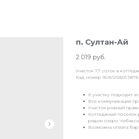
п. Султан-Ай
2 019
руб.
Участок 7,7 соток в коттед
Кад. номер 16:16:120601:3876
К участку подходит а
Все коммуникации про
Участок ровный прав
Коттеджный поселок р
рядом озеро Чебакса
Возможна оплата бар